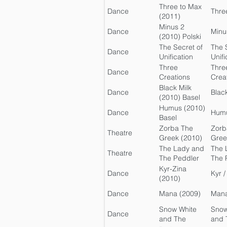
Three to Max
Dance
Thre
(2011)
Minus 2
Dance
Minu
(2010) Polski
The Secret of
The 
Dance
Unification
Unifi
(2010)
Three
Thre
Dance
Creations
Crea
(2010)
Black Milk
Dance
Black
(2010) Basel
Humus (2010)
Dance
Hum
Basel
Zorba The
Zorb
Theatre
Greek (2010)
Gree
The Lady and
The 
Theatre
The Peddler
The 
(2010)
Kyr-Zina
Dance
Kyr /
(2010)
Dance
Mana (2009)
Man
Snow White
Snow
Dance
and The
and 