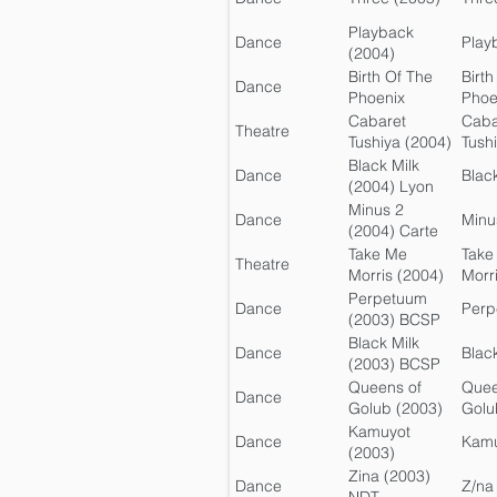
Playback
Dance
Play
(2004)
Birth Of The
Birth
Dance
Phoenix
Phoe
(2004)
Cabaret
Caba
Theatre
Tushiya (2004)
Tush
Black Milk
Dance
Black
(2004) Lyon
Minus 2
Dance
Minu
(2004) Carte
Blanche
Take Me
Take
Theatre
Morris (2004)
Morr
Perpetuum
Dance
Perp
(2003) BCSP
Black Milk
Dance
Black
(2003) BCSP
Queens of
Quee
Dance
Golub (2003)
Golu
BCSP
Kamuyot
Dance
Kamu
(2003)
Batsheva
Zina (2003)
Dance
Z/na