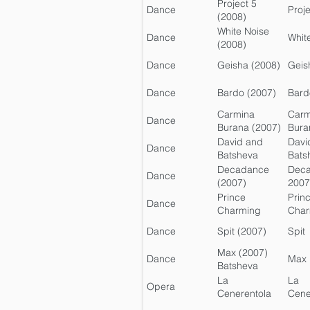
Seven Dwarfs
Seve
Project 5
Dance
Proje
(2009)
(2008)
White Noise
Dance
Whit
(2008)
Dance
Geisha (2008)
Geis
Dance
Bardo (2007)
Bard
Carmina
Carm
Dance
Burana (2007)
Bura
David and
Davi
Dance
Batsheva
Bats
(2007)
Decadance
Dec
Dance
(2007)
2007
Cedarlake
Prince
Prin
Dance
Charming
Char
(2007)
Dance
Spit (2007)
Spit
Max (2007)
Dance
Max
Batsheva
La
La
Opera
Cenerentola
Cene