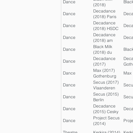
Dance
Black
(2018)
Semperoper
Decadance
Dance
Dec
Dresden
(2018) Paris
Decadance
Dance
Deca
(2018) HSDC
Decadance
Dance
Dec
(2018) am
Rhein
Black Milk
Dance
Black
(2018) du
Rhin
Decadance
Dec
Dance
(2017)
Goth
Gothenburg
Max (2017)
Dance
Max
Gothenburg
Secus (2017)
Dance
Secu
Vlaanderen
Secus (2015)
Dance
Secu
Berlin
Decadance
Dance
Dec
(2015) Cesky
Project Secus
Dance
Proj
(2014)
Theatre
Kerkira (2014)
Kerk