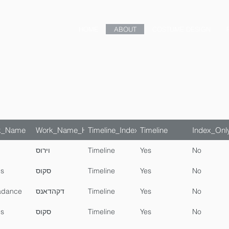
HOME
ABOUT
COSTUME DESIGN
k_Name
Work_Name_Heb
Timeline_Index
Timeline
Index_Onl
וירוס
Timeline
Yes
No
s
סקוס
Timeline
Yes
No
adance
דקהדאנס
Timeline
Yes
No
s
סקוס
Timeline
Yes
No