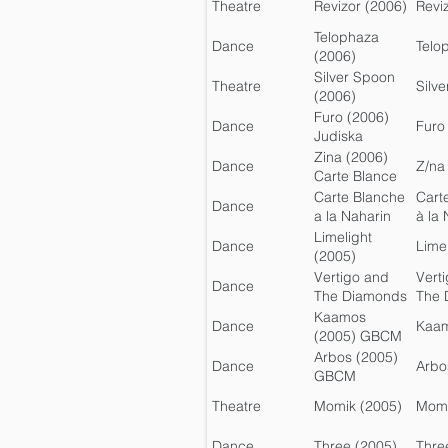
Theatre
Revizor (2006)
Revi
Telophaza
Dance
Telo
(2006)
Silver Spoon
Theatre
Silv
(2006)
Furo (2006)
Dance
Furo
Judiska
Zina (2006)
Dance
Z/na
Carte Blance
Carte Blanche
Cart
Dance
a la Naharin
à la
(2006)
Limelight
Dance
Lime
(2005)
Vertigo and
Vert
Dance
The Diamonds
The 
(2005)
Kaamos
Dance
Kaa
(2005) GBCM
Arbos (2005)
Dance
Arbo
GBCM
Theatre
Momik (2005)
Mom
Dance
Three (2005)
Thre