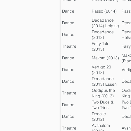
Dance
Passo (2014)
Pass
Decadance
Dance
Dec
(2014) Leipzig
Decadance
Dec
Dance
(2013)
Helsi
Helsinki
Fairy Tale
Theatre
Fairy
(2013)
Mak
Dance
Makom (2013)
(Pla
Vertigo 20
Dance
Vert
(2013)
Decadance
Dance
Dec
(2013) Essen
Oedipus the
Oedi
Theatre
King (2013)
King
Two Duos &
Two 
Dance
Two Trios
Two T
(2012)
Deca'le
Dance
Deca
(2012)
Batsheva
Avshalom
Theatre
Avsh