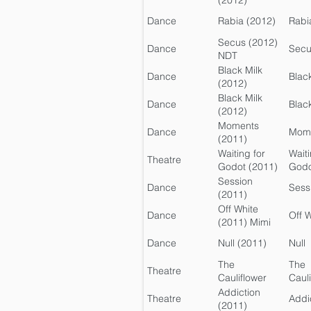
(2012)
Dance
Rabia (2012)
Rabi
Secus (2012)
Dance
Secu
NDT
Black Milk
Dance
Black
(2012)
CompanyE
Black Milk
Dance
Black
(2012)
NDCWales
Moments
Dance
Mom
(2011)
Waiting for
Waiti
Theatre
Godot (2011)
Godo
Session
Dance
Sess
(2011)
Off White
Dance
Off 
(2011) Mimi
Dance
Null (2011)
Null
The
The
Theatre
Cauliflower
Cauli
Boy (2011)
Boy
Addiction
Theatre
Addi
(2011)