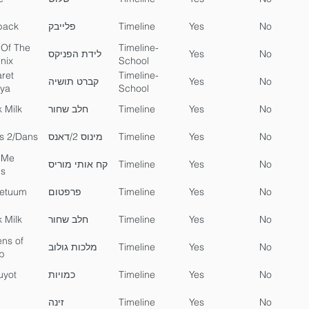
back
פלייבק
Timeline
Yes
No
 Of The
Timeline-
לידת הפניקס
Yes
No
nix
School
ret
Timeline-
קברט תושיה
Yes
No
iya
School
 Milk
חלב שחור
Timeline
Yes
No
s 2/Dans
מינוס 2/דאנס
Timeline
Yes
No
 Me
קח אותי מוריס
Timeline
Yes
No
is
etuum
פרפטום
Timeline
Yes
No
 Milk
חלב שחור
Timeline
Yes
No
ns of
מלכות גולוב
Timeline
Yes
No
b
yot
כמויות
Timeline
Yes
No
זינה
Timeline
Yes
No